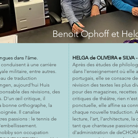
Benoit Ophoff et
Helg
angues dans l'âme.
HELGA de OLIVEIRA e SILVA 
 conduisent à une carrière
Après des études de philolog
ale militaire, entre autres.
dans l'enseignement où elle a 
eau de traduction
portugais, elle se consacre dep
ngen, aujourd'hui Huis
révision des textes les plus d
sponsable des révisions, des
pour des magazines, recettes
. D'un œil critique, il
critiques de théâtre, rien n'es
a bonne orthographe, la
ponctuelle, elle affine sa con
oignée. Il canalise
chaque nouvelle traduction. Au
es passions : le tennis de
lecture, l'art, l'architecture, l
 d'embellissement.
tant que chanteuse passionn
n hobby son occupation
d'administration de deCHORA