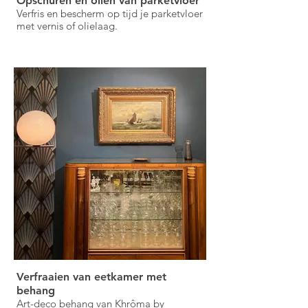
Opschuren en oliën van parketvloer
Verfris en bescherm op tijd je parketvloer
met vernis of olielaag.
Verfraaien van eetkamer met
behang
Art-deco behang van Khrôma by